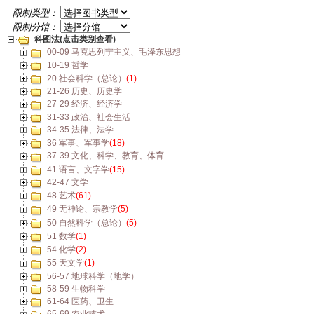
限制类型：
限制分馆：
科图法(点击类别查看)
00-09 马克思列宁主义、毛泽东思想
10-19 哲学
20 社会科学（总论）
(1)
21-26 历史、历史学
27-29 经济、经济学
31-33 政治、社会生活
34-35 法律、法学
36 军事、军事学
(18)
37-39 文化、科学、教育、体育
41 语言、文字学
(15)
42-47 文学
48 艺术
(61)
49 无神论、宗教学
(5)
50 自然科学（总论）
(5)
51 数学
(1)
54 化学
(2)
55 天文学
(1)
56-57 地球科学（地学）
58-59 生物科学
61-64 医药、卫生