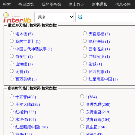
检索
书目浏览
我的图书馆
网上办证
新书通报
信息公告
最近30天热门检索词(检索次数)
塔木德 (5)
天官赐福 (3)
我的世界】 (1)
哈利波特 (1)
中国古代神话故事 (1)
云南省志 (1)
白夜行 (1)
寻找沉没 (1)
山海经 (1)
边城 (1)
无羁 (1)
泸西县志 (1)
百万英镑 (1)
红星照耀中国 (1)
所有时间热门检索词(检索次数)
十宗罪(408)
1(384)
斗罗大陆(289)
查理九世(268)
红楼梦(235)
东野圭吾(219)
水浒传(167)
艾青诗选(164)
红星照耀中国(158)
昆虫记(156)
泸西(144)
哑舍(142)