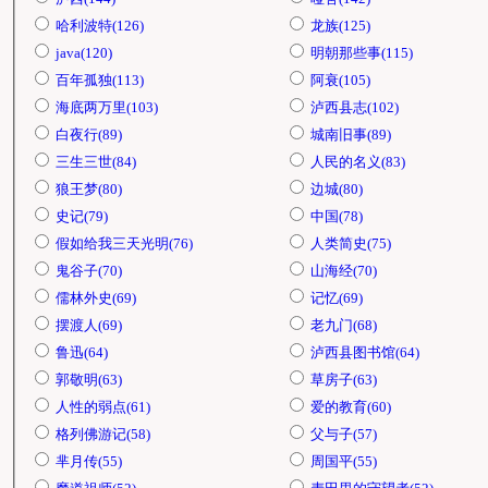
哈利波特(126)
龙族(125)
java(120)
明朝那些事(115)
百年孤独(113)
阿衰(105)
海底两万里(103)
泸西县志(102)
白夜行(89)
城南旧事(89)
三生三世(84)
人民的名义(83)
狼王梦(80)
边城(80)
史记(79)
中国(78)
假如给我三天光明(76)
人类简史(75)
鬼谷子(70)
山海经(70)
儒林外史(69)
记忆(69)
摆渡人(69)
老九门(68)
鲁迅(64)
泸西县图书馆(64)
郭敬明(63)
草房子(63)
人性的弱点(61)
爱的教育(60)
格列佛游记(58)
父与子(57)
芈月传(55)
周国平(55)